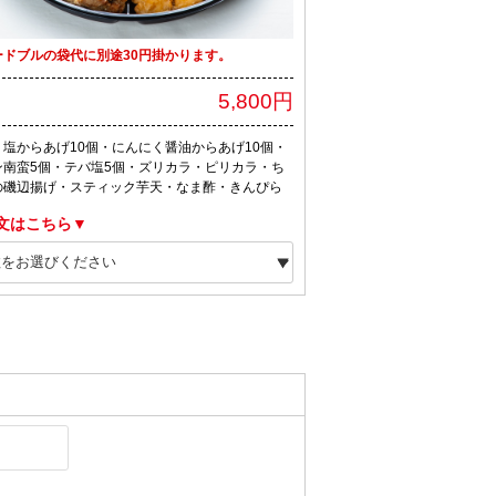
ードブルの袋代に別途30円掛かります。
5,800円
：塩からあげ10個・にんにく醤油からあげ10個・
ン南蛮5個・テバ塩5個・ズリカラ・ピリカラ・ち
の磯辺揚げ・スティック芋天・なま酢・きんぴら
文はこちら▼