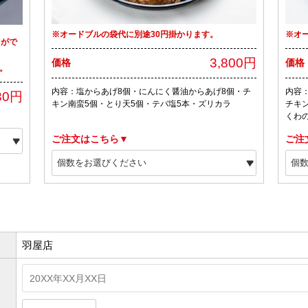
※オードブルの袋代に別途30円掛かります。
※オ
とがで
3,800円
価格
価格
。
内容：塩からあげ8個・にんにく醤油からあげ8個・チ
内容
30円
キン南蛮5個・とり天5個・テバ塩5本・ズリカラ
チキ
くわ
ご注文はこちら▼
ご注
羽屋店