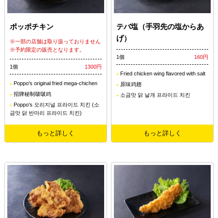
ポッポチキン
テバ塩（手羽先の塩からあ
げ）
※一部の店舗は取り扱っておりません
※予約限定の販売となります。
1個
160円
1個
1300円
Fried chicken wing flavored with salt
Poppo's original fried mega-chichen
原味鸡翅
招牌秘制啵啵鸡
소금맛 닭 날개 프라이드 치킨
Poppo's 오리지널 프라이드 치킨 (소
금맛 닭 반마리 프라이드 치킨)
もっと詳しく
もっと詳しく