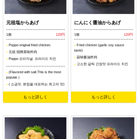
元祖塩からあげ
にんにく醤油からあげ
1個
120円
1個
120円
Poppo-original fried chicken.
Fried chicken (garlic soy sauce
taste)
元祖 招牌原味炸鸡
蒜味酱油炸鸡
Poppo 오리지널 프라이드 치킨
고소한 갈릭 간장맛 프라이드 치킨
(Flavored with salt.This is the most
popular )
( 소금맛. 본점을 대표하는 최고의 맛)
もっと詳しく
もっと詳しく