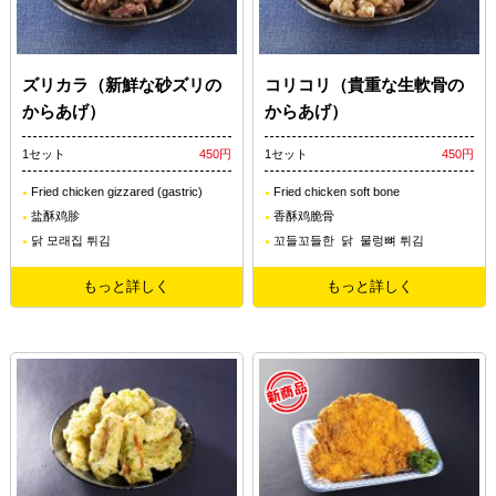
ズリカラ（新鮮な砂ズリの
コリコリ（貴重な生軟骨の
からあげ）
からあげ）
1セット
450円
1セット
450円
Fried chicken gizzared (gastric)
Fried chicken soft bone
盐酥鸡胗
香酥鸡脆骨
닭 모래집 튀김
꼬들꼬들한 닭 물렁뼈 튀김
もっと詳しく
もっと詳しく