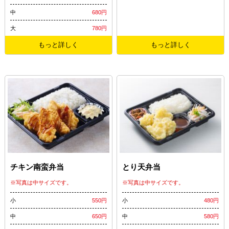
中
680円
大
780円
もっと詳しく
もっと詳しく
チキン南蛮弁当
とり天弁当
※写真は中サイズです。
※写真は中サイズです。
小
550円
小
480円
中
650円
中
580円