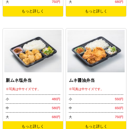
大
750円
大
680円
もっと詳しく
もっと詳しく
新ムネ塩弁当
ムネ醤油弁当
※写真は中サイズです。
※写真は中サイズです。
小
480円
小
550円
中
580円
中
650円
大
680円
大
750円
もっと詳しく
もっと詳しく