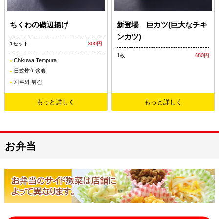
ちくわの磯辺揚げ
新登場 巨カツ(巨大なチキ
ンカツ)
1セット
300円
1枚
680円
Chikuwa Tempura
日式炸鱼浆卷
치쿠와 튀김
もっと詳しく
もっと詳しく
お弁当