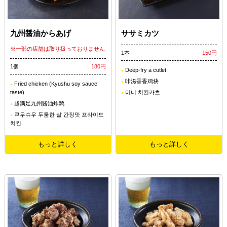
九州醤油からあげ
ササミカツ
※一部の店舗は取り扱っておりません
1本
150円
1個
180円
Deep-fry a cutlet
咔滋香香鸡块
Fried chicken (Kyushu soy sauce
taste)
미니 치킨카츠
超满足九州酱油炸鸡
큐우슈우 두툼한 살 간장맛 프라이드
치킨
もっと詳しく
もっと詳しく