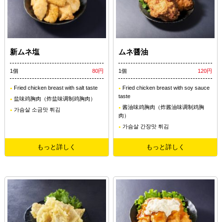
新ムネ塩
ムネ醤油
1個
80円
1個
120円
Fried chicken breast with salt taste
Fried chicken breast with soy sauce
taste
盐味鸡胸肉（炸盐味调制鸡胸肉）
酱油味鸡胸肉（炸酱油味调制鸡胸
가슴살 소금맛 튀김
肉）
가슴살 간장맛 튀김
もっと詳しく
もっと詳しく