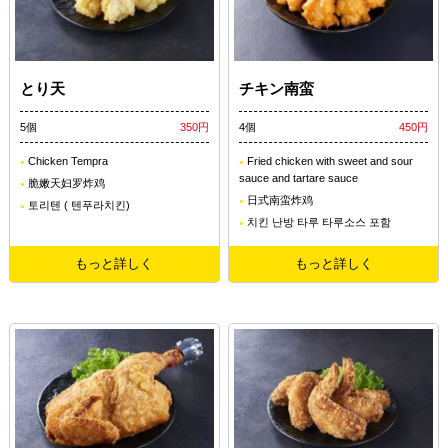
とり天
チキン南蛮
5個
350円
4個
450円
Chicken Tempra
Fried chicken with sweet and sour
sauce and tartare sauce
脆嫩天妇罗炸鸡
日式南蛮炸鸡
토리텐 ( 텐푸라치킨)
치킨 난방 타루 타루소스 포함
もっと詳しく
もっと詳しく