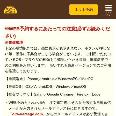
ネット予約
※WEB予約するにあたっての注意(必ずお読みくだ
さい)
※推奨環境
下記の環境以外では、画面表示が表示されない、ボタンが押せな
い等、動作に不具合が生じる場合がございます。 ご利用いただい
ているOS・ブラウザの種類をご確認いただき是非、推奨環境で
のご利用をお願いします。 ※いずれも最新バージョンでのご利用
を推奨しております。
【推奨端末】iPhone／Android／WindowsPC／MacPC
【推奨OS】iOS／AndroidOS／Windows／macOS
【推奨ブラウザ】Safari／Google Chrome／Firefox／Edge
・WEB予約をされた場合、注文確定後にその旨を伝える自動返信
メールが入力されたメールアドレス宛に届きますので、
「
oita-karaage.com
」からのメールアドレスが必ず受信でき