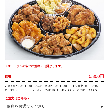
※オードブルの袋代に別途30円掛かります。
5,800円
価格
内容：塩からあげ10個・にんにく醤油からあげ10個・チキン南蛮5個・テバ塩5
個・ズリカラ・ピリカラ・ちくわの磯辺揚げ・ポッポテト・なま酢・きんぴら
ご注文はこちら▼