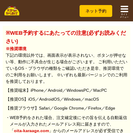
ネット予約
※WEB予約するにあたっての注意(必ずお読みくだ
さい)
※推奨環境
下記の環境以外では、画面表示が表示されない、ボタンが押せな
い等、動作に不具合が生じる場合がございます。 ご利用いただい
ているOS・ブラウザの種類をご確認いただき是非、推奨環境で
のご利用をお願いします。 ※いずれも最新バージョンでのご利用
を推奨しております。
【推奨端末】iPhone／Android／WindowsPC／MacPC
【推奨OS】iOS／AndroidOS／Windows／macOS
【推奨ブラウザ】Safari／Google Chrome／Firefox／Edge
・WEB予約をされた場合、注文確定後にその旨を伝える自動返信
メールが入力されたメールアドレス宛に届きますので、
「
oita-karaage.com
」からのメールアドレスが必ず受信でき