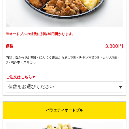
※オードブルの袋代に別途30円掛かります。
3,800円
価格
内容：塩からあげ8個・にんにく醤油からあげ8個・チキン南蛮5個・とり天5個・
テバ塩5本・ズリカラ
ご注文はこちら▼
バラエティオードブル