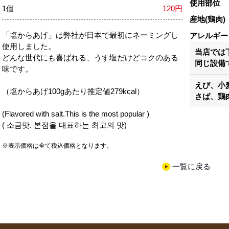
使用部位
1個
120円
産地(鶏肉)
「塩からあげ」は弊社が日本で最初にネーミングし
アレルギー
使用しました。
当店では
どんな世代にも喜ばれる、うす塩だけどコクのある
同じ設備
味です。
えび、小
（塩からあげ100gあたり推定値279kcal）
さば、鶏
(Flavored with salt.This is the most popular )
( 소금맛. 본점을 대표하는 최고의 맛)
※表示価格は全て税込価格となります。
一覧に戻る